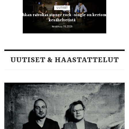
UUTISET
Karahkan raivokas stoner rock -single on kertomus
kesähelvetistä
kesäkuu 19, 2026
UUTISET & HAASTATTELUT