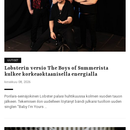
UUTISET
Lobsterin versio The Boys of Summerista
kulkee korkeaoktaanisella energialla
kesäkuu 08, 2026
Porilais-seinäjokinen Lobster palasi huhtikuussa kolmen vuoden tauon
jälkeen. Tekemisen ilon uudelleen löytänyt bändi julkaisi tuolloin uuden
singlen ”Baby I’m Yours …