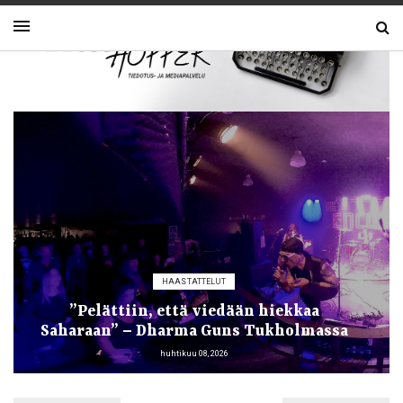
HAASTATTELUT
”Pelättiin, että viedään hiekkaa
Saharaan” – Dharma Guns Tukholmassa
huhtikuu 08, 2026