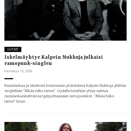
UUTISET
Iskelmäyhtye Kalpein Nukkuja julkaisi
ramopunk-singlen
heinäkuu 13, 2026
Rautalankaa ja iskelmää biiseissään yhdistelevä Kalpein Nukkuja yllättää
singlellään ”Älkää tulko tänne”. Uudella biisillään yhtye vaihtaa
rautalankaiskelmänsä tyylipuhtaaseen ramopunkkiin. ”Älkää tulko
tänne”-biisin …