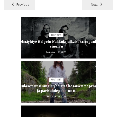
Previous
Next
UUTISET
Iskelmäyhtye Kalpein Nukkuja julkaisi ramopunk-
singlen
heinäkuu 13, 2026
UUTISET
Jani Jeulosen uusi single yhdistää kesäisen poprockin
ja parisuhdepohdinnat
kesäkuu 19, 2026