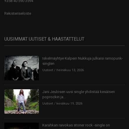
+358 40 590 3594
Rekisteriseloste
UUSIMMAT UUTISET & HAASTATTELUT
Iskelmäyhtye Kalpein Nukkuja julkaisi ramopunk-
singlen
Uutiset
heinäkuu 13, 2026
Jani Jeulosen uusi single yhdistää kesäisen
poprockin ja...
Uutiset
kesäkuu 19, 2026
Karahkan raivokas stoner rock -single on