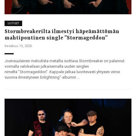
UUTISET
Stormbreakerilta ilmestyi häpeämättömän
mahtipontinen single ”Stormageddon”
kesäkuu 15, 2026
Joensuulainen melodista metallia soittava Stormbreaker on palannut
voimalla valokeilaan julkaisemalla uuden singlen
nimeltä ”Stormageddon”. Kappale jatkaa luontevasti yhtyeen viime
vuonna ilmestyneen Enlightning”-albumin …