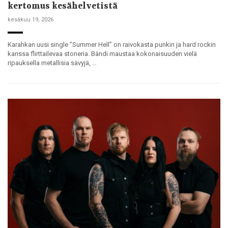
kertomus kesähelvetistä
kesäkuu 19, 2026
Karahkan uusi single ”Summer Hell” on raivokasta punkin ja hard rockin
kanssa flirttailevaa stoneria. Bändi maustaa kokonaisuuden vielä
ripauksella metallisia sävyjä, …