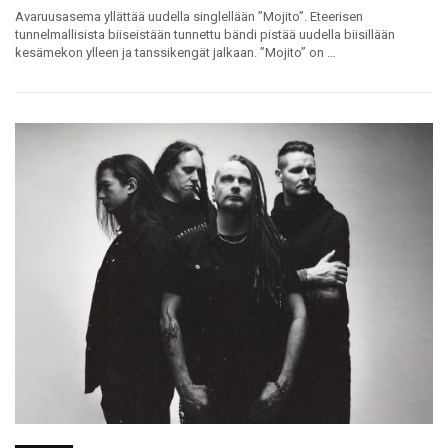
Avaruusasema yllättää uudella singlellään ”Mojito”. Eteerisen
tunnelmallisista biiseistään tunnettu bändi pistää uudella biisillään
kesämekon ylleen ja tanssikengät jalkaan. ”Mojito” on …