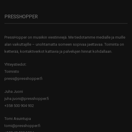
PRESSHOPPER
PressHopper on musiikin viestinviejä. Me tiedotamme medialle ja muille
alan vaikuttajille – unohtamatta someen sopivaa jaettavaa. Toiminta on
ketterää, kontaktiverkot kattavia ja palvelujen hinnat kohdallaan.
Yhteystiedot:
Toimisto
press@presshopper.fi
Juha Juoni
juha.juoni@presshopper.fi
+358 500 904 932
Tomi Asuintupa
tomi@presshopper.fi