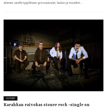
etenee Janille tyypillisen groovaavasti, laulun ja musiikin …
UUTISET
Karahkan raivokas stoner rock -single on