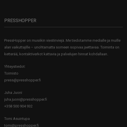
PRESSHOPPER
PressHopper on musiikin viestinviejä. Me tiedotamme medialle ja muille
alan vaikuttajille – unohtamatta someen sopivaa jaettavaa. Toiminta on
ketterää, kontaktiverkot kattavia ja palvelujen hinnat kohdallaan.
Yhteystiedot:
Toimisto
press@presshopper.fi
Juha Juoni
juha.juoni@presshopper.fi
+358 500 904 932
Tomi Asuintupa
tomi@presshopper.fi