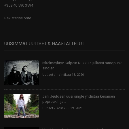
+358 40 590 3594
Rekisteriseloste
UUSIMMAT UUTISET & HAASTATTELUT
Iskelmäyhtye Kalpein Nukkuja julkaisi ramopunk-
singlen
Uutiset
heinäkuu 13, 2026
Jani Jeulosen uusi single yhdistää kesäisen
poprockin ja...
Uutiset
kesäkuu 19, 2026