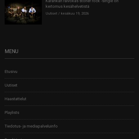
Karahkan raivokas stoner rock -single on
kertomus kesähelvetistä
Uutiset
kesäkuu 19, 2026
MENU
Etusivu
Uutiset
Haastattelut
Playlists
Tiedotus- ja mediapalveluinfo