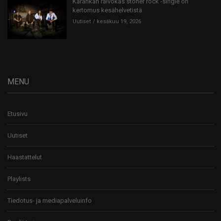
Karahkan raivokas stoner rock -single on
kertomus kesähelvetistä
Uutiset
kesäkuu 19, 2026
MENU
Etusivu
Uutiset
Haastattelut
Playlists
Tiedotus- ja mediapalveluinfo