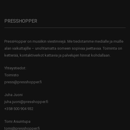
PRESSHOPPER
PressHopper on musiikin viestinviejä. Me tiedotamme medialle ja muille
alan vaikuttajille – unohtamatta someen sopivaa jaettavaa. Toiminta on
ketterää, kontaktiverkot kattavia ja palvelujen hinnat kohdallaan.
Yhteystiedot:
Toimisto
press@presshopper.fi
Juha Juoni
juha.juoni@presshopper.fi
+358 500 904 932
Tomi Asuintupa
tomi@presshopper.fi