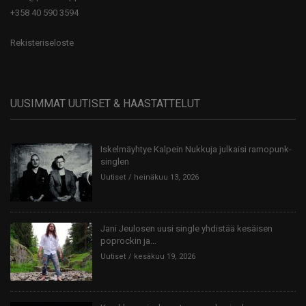
+358 40 590 3594
Rekisteriseloste
UUSIMMAT UUTISET & HAASTATTELUT
Iskelmäyhtye Kalpein Nukkuja julkaisi ramopunk-
singlen
Uutiset
heinäkuu 13, 2026
Jani Jeulosen uusi single yhdistää kesäisen
poprockin ja...
Uutiset
kesäkuu 19, 2026