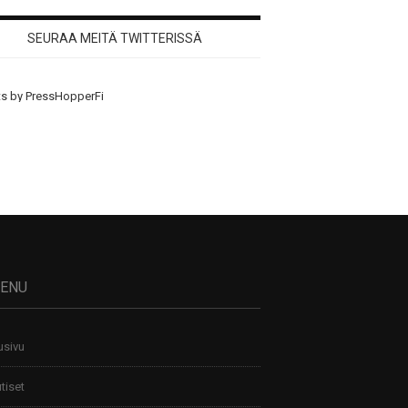
SEURAA MEITÄ TWITTERISSÄ
s by PressHopperFi
ENU
usivu
tiset