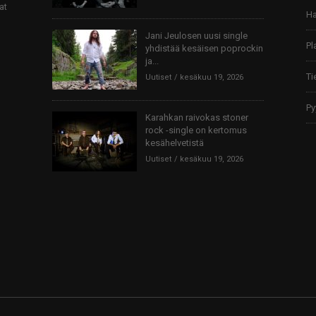
at
Ha
Jani Jeulosen uusi single
Pl
yhdistää kesäisen poprockin
ja...
Ti
Uutiset
kesäkuu 19, 2026
Py
Karahkan raivokas stoner
rock -single on kertomus
kesähelvetistä
Uutiset
kesäkuu 19, 2026