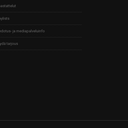
astattelut
aylists
edotus- ja mediapalveluinfo
ydä tarjous