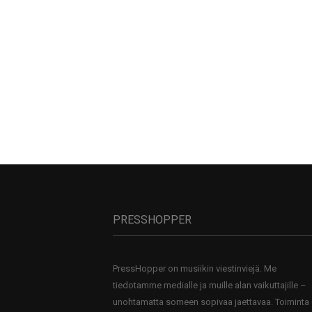
PRESSHOPPER
PressHopper on musiikin viestinviejä. Me
tiedotamme medialle ja muille alan vaikuttajille –
unohtamatta someen sopivaa jaettavaa. Toiminta