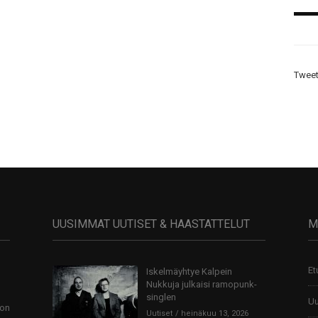
Tweet
UUSIMMAT UUTISET & HAASTATTELUT
M
Et
Iskelmäyhtye Kalpein
Nukkuja julkaisi ramopunk-
singlen
Uu
 on
Uutiset
heinäkuu 13, 2026