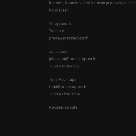
ketterää, kontaktiverkot kattavia ja palvelujen hinn
kohdallaan.
Yhteystiedot:
Toimisto
press@presshopper.fi
Juha Juoni
juha.juoni@presshopper.fi
+358 500 904 932
Tomi Asuintupa
tomi@presshopper.fi
+358 40 590 3594
Rekisteriseloste