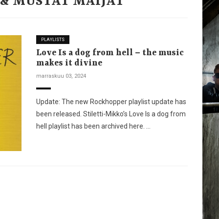
& MUSTAT MAIJAT
PLAYLISTS
Love Is a dog from hell – the music
makes it divine
marraskuu 03, 2024
Update: The new Rockhopper playlist update has
been released. Stiletti-Mikko’s Love Is a dog from
hell playlist has been archived here. …