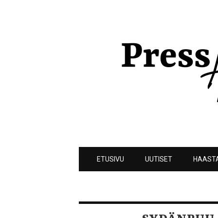
ETUSIVU
UUTISET
HAAST