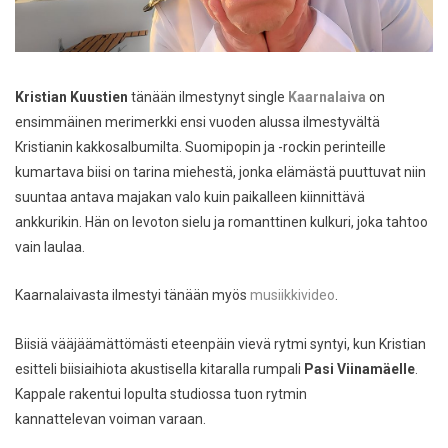
Kristian Kuustien
tänään ilmestynyt single
Kaarnalaiva
on
ensimmäinen merimerkki ensi vuoden alussa ilmestyvältä
Kristianin kakkosalbumilta. Suomipopin ja -rockin perinteille
kumartava biisi on tarina miehestä, jonka elämästä puuttuvat niin
suuntaa antava majakan valo kuin paikalleen kiinnittävä
ankkurikin. Hän on levoton sielu ja romanttinen kulkuri, joka tahtoo
vain laulaa.
Kaarnalaivasta ilmestyi tänään myös
musiikkivideo
.
Biisiä vääjäämättömästi eteenpäin vievä rytmi syntyi, kun Kristian
esitteli biisiaihiota akustisella kitaralla rumpali
Pasi Viinamäelle
.
Kappale rakentui lopulta studiossa tuon rytmin
kannattelevan voiman varaan.