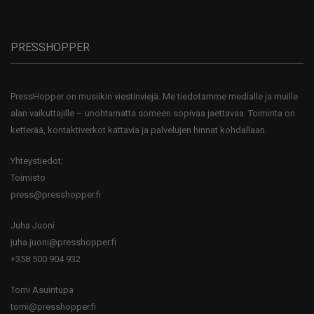
PRESSHOPPER
PressHopper on musiikin viestinviejä. Me tiedotamme medialle ja muille
alan vaikuttajille – unohtamatta someen sopivaa jaettavaa. Toiminta on
ketterää, kontaktiverkot kattavia ja palvelujen hinnat kohdallaan.
Yhteystiedot:
Toimisto
press@presshopper.fi
Juha Juoni
juha.juoni@presshopper.fi
+358 500 904 932
Tomi Asuintupa
tomi@presshopper.fi