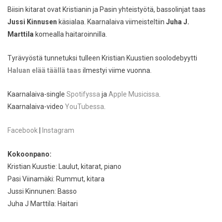
Biisin kitarat ovat Kristianin ja Pasin yhteistyötä, bassolinjat taas
Jussi Kinnusen
käsialaa. Kaarnalaiva viimeisteltiin
Juha J.
Marttila
komealla haitaroinnilla.
Tyrävyöstä tunnetuksi tulleen Kristian Kuustien soolodebyytti
Haluan elää täällä taas
ilmestyi viime vuonna.
Kaarnalaiva-single
Spotifyssa
ja
Apple Musicissa
.
Kaarnalaiva-video
YouTubessa
.
Facebook
|
Instagram
Kokoonpano:
Kristian Kuustie: Laulut, kitarat, piano
Pasi Viinamäki: Rummut, kitara
Jussi Kinnunen: Basso
Juha J Marttila: Haitari