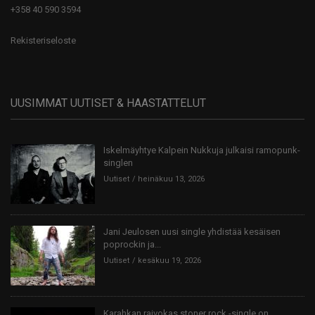
+358 40 590 3594
Rekisteriseloste
UUSIMMAT UUTISET & HAASTATTELUT
Iskelmäyhtye Kalpein Nukkuja julkaisi ramopunk-
singlen
Uutiset
heinäkuu 13, 2026
Jani Jeulosen uusi single yhdistää kesäisen
poprockin ja...
Uutiset
kesäkuu 19, 2026
Karahkan raivokas stoner rock -single on