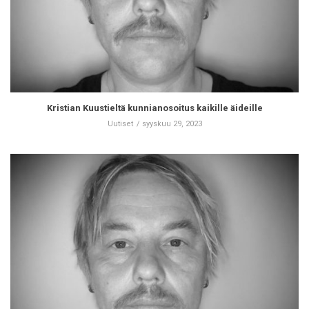
Kristian Kuustieltä kunnianosoitus kaikille äideille
Uutiset
syyskuu 29, 2023