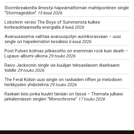
Stormbreakerilta ilmestyi häpeämättömän mahtipontinen single
”Stormageddon”
15 kesä 2026
Lobsterin versio The Boys of Summerista kulkee
korkeaoktaanisella energialla
8 kesä 2026
Avaruusasema vaihtaa avaruuspölyn aurinkorasvaan – uusi
single on häpeilemätön kesäbiisi
6 kesä 2026
Post Pulsen kolmas pitkäsoitto on enemmän rock kuin death –
Lupaus-albumi ulkona
29 touko 2026
Raivo Jacksonin single vie kuulijan teksasilaisen dixiebaarin
tiskille
29 touko 2026
The Feral Kidsin uusi single on raskaiden riffien ja melodisen
herkkyyden yhdistelmä
29 touko 2026
Raskain biisi jonka kuulet tänään on tässä – Themata julkaisi
järkälemäisen singlen ”Monochrome”
17 touko 2026