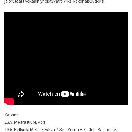
ja brutaalit vokaalit yhdistyvät tiiviiksi kokonaisuudeksi.
Keikat:
23.5. Meara Klubi, Pori
13.6. Hellsinki Metal Festival / See You In Hell Club, Bar Loose,