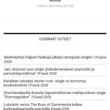
tulossa
Uutiset
tammikuu 22, 2026
UUSIMMAT UUTISET
Iskelmäyhtye Kalpein Nukkuja julkaisi ramopunk-singlen
13 heinä
2026
Jani Jeulosen uusi single yhdistää kesäisen poprockin ja
parisuhdepohdinnat
19 kesä 2026
Karahkan raivokas stoner rock -single on kertomus
kesähelvetistä
19 kesä 2026
Stormbreakerilta ilmestyi häpeämättömän mahtipontinen single
”Stormageddon”
15 kesä 2026
Lobsterin versio The Boys of Summerista kulkee
korkeaoktaanisella energialla
8 kesä 2026