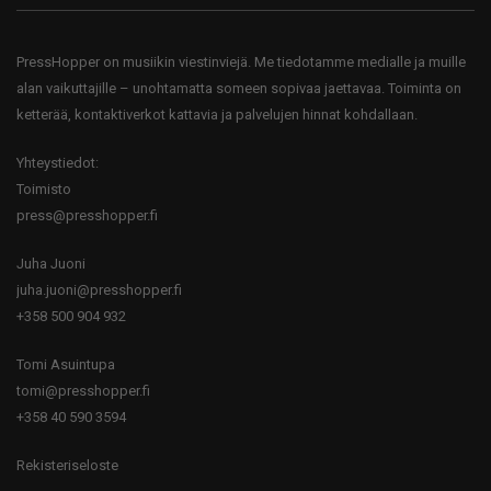
PressHopper on musiikin viestinviejä. Me tiedotamme medialle ja muille
alan vaikuttajille – unohtamatta someen sopivaa jaettavaa. Toiminta on
ketterää, kontaktiverkot kattavia ja palvelujen hinnat kohdallaan.
Yhteystiedot:
Toimisto
press@presshopper.fi
Juha Juoni
juha.juoni@presshopper.fi
+358 500 904 932
Tomi Asuintupa
tomi@presshopper.fi
+358 40 590 3594
Rekisteriseloste