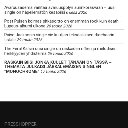
Avaruusasema vaihtaa avaruuspölyn aurinkorasvaan – uusi
single on häpeilemätön kesäbiisi
6 kesä 2026
Post Pulsen kolmas pitkäsoitto on enemmän rock kuin death –
Lupaus-albumi ulkona
29 touko 2026
Raivo Jacksonin single vie kuulijan teksasilaisen dixiebaarin
tiskille
29 touko 2026
The Feral Kidsin uusi single on raskaiden riffien ja melodisen
herkkyyden yhdistelmä
29 touko 2026
RASKAIN BIISI JONKA KUULET TÄNÄÄN ON TÄSSÄ –
THEMATA JULKAISI JÄRKÄLEMÄISEN SINGLEN
”MONOCHROME”
17 touko 2026
PRESSHOPPER