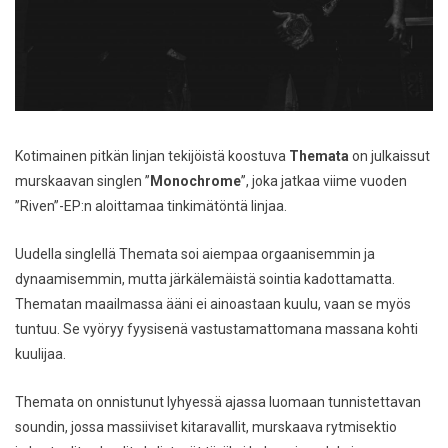
Kotimainen pitkän linjan tekijöistä koostuva
Themata
on julkaissut
murskaavan singlen ”
Monochrome
”, joka jatkaa viime vuoden
”Riven”-EP:n aloittamaa tinkimätöntä linjaa.
Uudella singlellä Themata soi aiempaa orgaanisemmin ja
dynaamisemmin, mutta järkälemäistä sointia kadottamatta.
Thematan maailmassa ääni ei ainoastaan kuulu, vaan se myös
tuntuu. Se vyöryy fyysisenä vastustamattomana massana kohti
kuulijaa.
Themata on onnistunut lyhyessä ajassa luomaan tunnistettavan
soundin, jossa massiiviset kitaravallit, murskaava rytmisektio