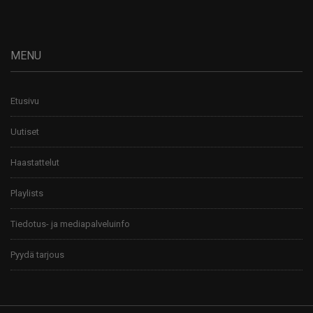
MENU
Etusivu
Uutiset
Haastattelut
Playlists
Tiedotus- ja mediapalveluinfo
Pyydä tarjous