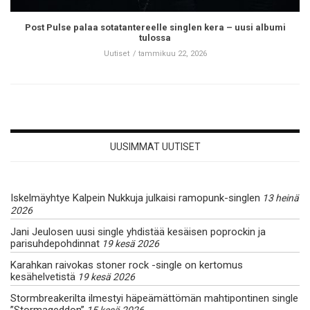
Post Pulse palaa sotatantereelle singlen kera – uusi albumi
tulossa
Uutiset
tammikuu 22, 2026
UUSIMMAT UUTISET
Iskelmäyhtye Kalpein Nukkuja julkaisi ramopunk-singlen
13 heinä
2026
Jani Jeulosen uusi single yhdistää kesäisen poprockin ja
parisuhdepohdinnat
19 kesä 2026
Karahkan raivokas stoner rock -single on kertomus
kesähelvetistä
19 kesä 2026
Stormbreakerilta ilmestyi häpeämättömän mahtipontinen single