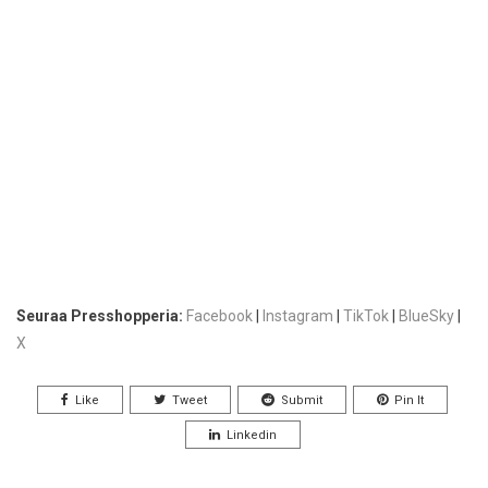
Seuraa Presshopperia:
Facebook
|
Instagram
|
TikTok
|
BlueSky
|
X
Like
Tweet
Submit
Pin It
Linkedin