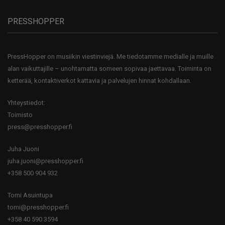
PRESSHOPPER
PressHopper on musiikin viestinviejä. Me tiedotamme medialle ja muille
alan vaikuttajille – unohtamatta someen sopivaa jaettavaa. Toiminta on
ketterää, kontaktiverkot kattavia ja palvelujen hinnat kohdallaan.
Yhteystiedot:
Toimisto
press@presshopper.fi
Juha Juoni
juha.juoni@presshopper.fi
+358 500 904 932
Tomi Asuintupa
tomi@presshopper.fi
+358 40 590 3594