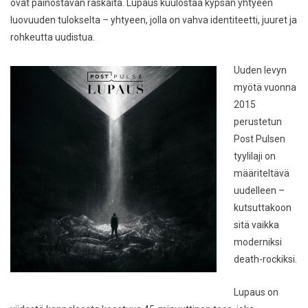
ovat painostavan raskaita.
Lupaus
kuulostaa kypsän yhtyeen
luovuuden tulokselta – yhtyeen, jolla on vahva identiteetti, juuret ja
rohkeutta uudistua.
Uuden levyn
myötä vuonna
2015
perustetun
Post Pulsen
tyylilaji on
määriteltävä
uudelleen –
kutsuttakoon
sitä vaikka
moderniksi
death-rockiksi.
Lupaus
on