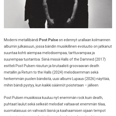
Moderni metallibändi
Post Pulse
on edennyt urallaan kolmannen
albumin julkaisuun, jossa bändin musiikillinen evoluutio on jatkanut
suuntaa kohti aiempaa melodisempaa, tarttuvampaa ja
suurempaa tuotantoa. Siinä missä
Halls of the Damned
(2017)
esitteli Post Pulsen riisutun ja brutaalisti groovaavan death
metallin ja
Return to the Halls
(2024) melodisemman sekä
herkemmän puolen bändistä, uusi albumi
Lupaus
(2026) näyttää,
mihin bändi pystyy, kun kaikki säännöt poistetaan – jälleen.
Post Pulsen musiikissa kuuluu nyt enemmän rock kuin death,
puhtaat laulut sekä selkeät melodiat valtaavat enemmän tilaa,
suomalaisuus on vahvasti läsnä ja kaahaamisen sijaan tempot