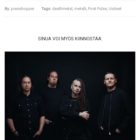
By:
presshopper
Tags:
deathmetal
,
metalli
,
Post Pulse
,
Uutiset
SINUA VOI MYÖS KIINNOSTAA: