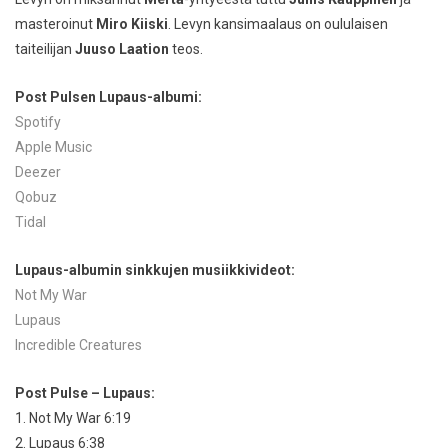
masteroinut
Miro Kiiski
. Levyn kansimaalaus on oululaisen
taiteilijan
Juuso Laation
teos.
Post Pulsen Lupaus-albumi:
Spotify
Apple Music
Deezer
Qobuz
Tidal
Lupaus
-albumin sinkkujen musiikkivideot:
Not My War
Lupaus
Incredible Creatures
Post Pulse – Lupaus:
1. Not My War 6:19
2. Lupaus 6:38