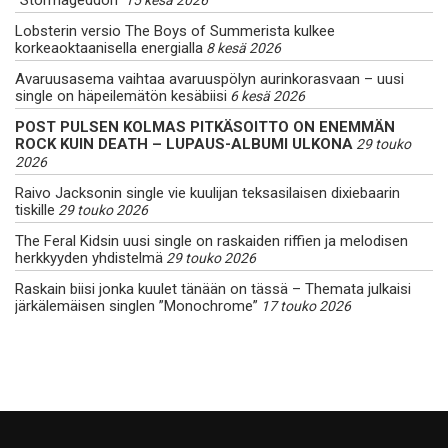
”Stormageddon”
15 kesä 2026
Lobsterin versio The Boys of Summerista kulkee
korkeaoktaanisella energialla
8 kesä 2026
Avaruusasema vaihtaa avaruuspölyn aurinkorasvaan – uusi
single on häpeilemätön kesäbiisi
6 kesä 2026
POST PULSEN KOLMAS PITKÄSOITTO ON ENEMMÄN
ROCK KUIN DEATH – LUPAUS-ALBUMI ULKONA
29 touko
2026
Raivo Jacksonin single vie kuulijan teksasilaisen dixiebaarin
tiskille
29 touko 2026
The Feral Kidsin uusi single on raskaiden riffien ja melodisen
herkkyyden yhdistelmä
29 touko 2026
Raskain biisi jonka kuulet tänään on tässä – Themata julkaisi
järkälemäisen singlen ”Monochrome”
17 touko 2026