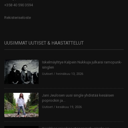
+358 40 590 3594
Rekisteriseloste
UUSIMMAT UUTISET & HAASTATTELUT
Iskelmäyhtye Kalpein Nukkuja julkaisi ramopunk-
singlen
Uutiset
heinäkuu 13, 2026
Jani Jeulosen uusi single yhdistää kesäisen
poprockin ja...
Uutiset
kesäkuu 19, 2026