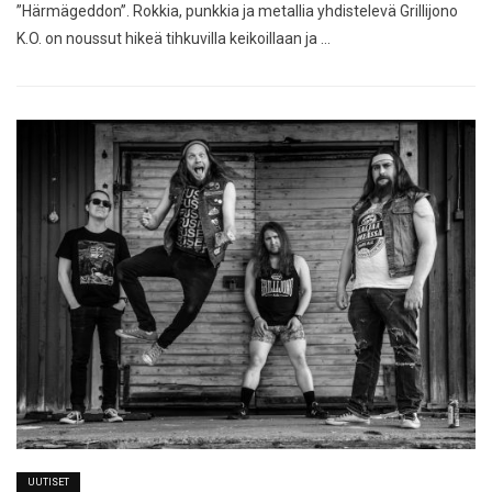
”Härmägeddon”. Rokkia, punkkia ja metallia yhdistelevä Grillijono
K.O. on noussut hikeä tihkuvilla keikoillaan ja …
UUTISET