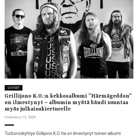
UUTISET
Grillijono K.O.:n kekkosalbumi ”Härmägeddon”
on ilmestynyt – albumin myötä bändi suuntaa
myös julkaisukiertueelle
maaliskuu 15, 2024
Turborockyhtye Grillijono K.O.:lta on ilmestynyt toinen albumi