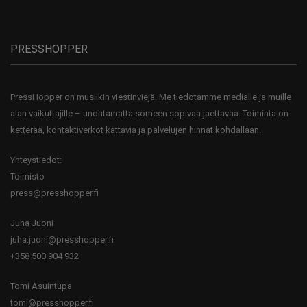
PRESSHOPPER
PressHopper on musiikin viestinviejä. Me tiedotamme medialle ja muille
alan vaikuttajille – unohtamatta someen sopivaa jaettavaa. Toiminta on
ketterää, kontaktiverkot kattavia ja palvelujen hinnat kohdallaan.
Yhteystiedot:
Toimisto
press@presshopper.fi
Juha Juoni
juha.juoni@presshopper.fi
+358 500 904 932
Tomi Asuintupa
tomi@presshopper.fi