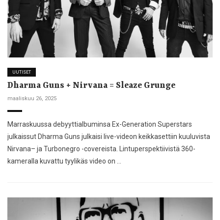
UUTISET
Dharma Guns + Nirvana = Sleaze Grunge
maaliskuu 26, 2025
Marraskuussa debyyttialbuminsa Ex-Generation Superstars
julkaissut Dharma Guns julkaisi live-videon keikkasettiin kuuluvista
Nirvana– ja Turbonegro -covereista. Lintuperspektiivistä 360-
kameralla kuvattu tyylikäs video on …