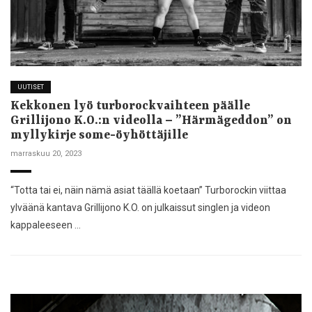
UUTISET
Kekkonen lyö turborockvaihteen päälle
Grillijono K.O.:n videolla – ”Härmägeddon” on
myllykirje some-öyhöttäjille
marraskuu 20, 2023
“Totta tai ei, näin nämä asiat täällä koetaan” Turborockin viittaa
ylväänä kantava Grillijono K.O. on julkaissut singlen ja videon
kappaleeseen …