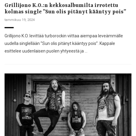
Grillijono K.O.:n kekkosalbumilta irrotettu
kolmas single ”Sun olis pitänyt kääntyy pois”
tammikuu 19, 2024
Grillijono K.O. levittää turborockin viittaa aiempaa leveämmälle
uudella singlellään ”Sun olis pitänyt kääntyy pois”. Kappale
esittelee uudenlaisen puolen yhtyeestä ja …