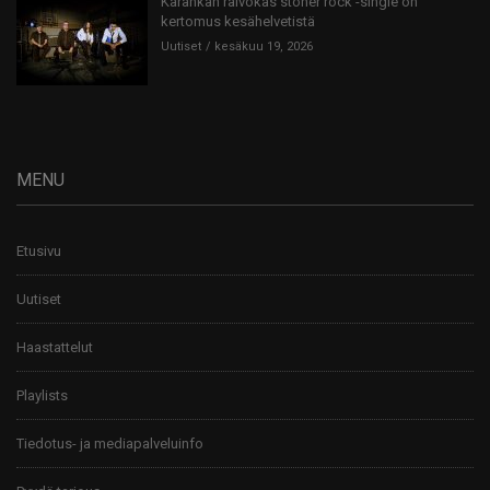
Karahkan raivokas stoner rock -single on
kertomus kesähelvetistä
Uutiset
kesäkuu 19, 2026
MENU
Etusivu
Uutiset
Haastattelut
Playlists
Tiedotus- ja mediapalveluinfo