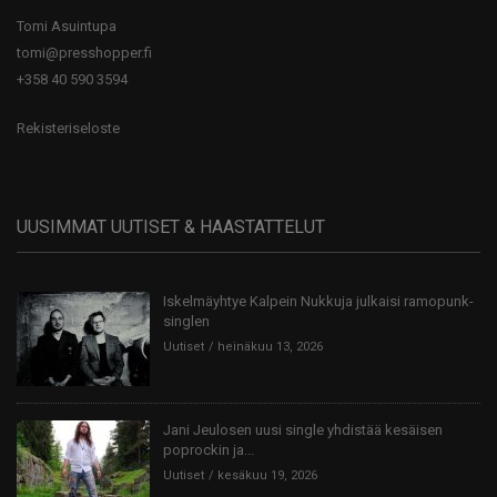
Tomi Asuintupa
tomi@presshopper.fi
+358 40 590 3594
Rekisteriseloste
UUSIMMAT UUTISET & HAASTATTELUT
Iskelmäyhtye Kalpein Nukkuja julkaisi ramopunk-
singlen
Uutiset
heinäkuu 13, 2026
Jani Jeulosen uusi single yhdistää kesäisen
poprockin ja...
Uutiset
kesäkuu 19, 2026