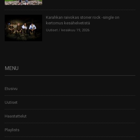
Karahkan raivokas stoner rock -single on
kertomus kesähelvetistä
Uutiset
kesäkuu 19, 2026
MENU
Etusivu
Uutiset
Haastattelut
Playlists