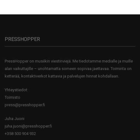
PRESSHOPPER
PressHopper on musiikin viestinviejä. Me tiedotamme medialle ja muille
alan vaikuttajille – unohtamatta someen sopivaa jaettavaa. Toiminta on
ketterää, kontaktiverkot kattavia ja palvelujen hinnat kohdallaan.
Yhteystiedot:
Toimisto
press@presshopper.fi
Juha Juoni
juha.juoni@presshopper.fi
+358 500 904 932