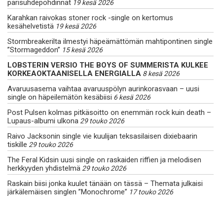
parisuhdepohdinnat
19 kesä 2026
Karahkan raivokas stoner rock -single on kertomus
kesähelvetistä
19 kesä 2026
Stormbreakerilta ilmestyi häpeämättömän mahtipontinen single
”Stormageddon”
15 kesä 2026
LOBSTERIN VERSIO THE BOYS OF SUMMERISTA KULKEE
KORKEAOKTAANISELLA ENERGIALLA
8 kesä 2026
Avaruusasema vaihtaa avaruuspölyn aurinkorasvaan – uusi
single on häpeilemätön kesäbiisi
6 kesä 2026
Post Pulsen kolmas pitkäsoitto on enemmän rock kuin death –
Lupaus-albumi ulkona
29 touko 2026
Raivo Jacksonin single vie kuulijan teksasilaisen dixiebaarin
tiskille
29 touko 2026
The Feral Kidsin uusi single on raskaiden riffien ja melodisen
herkkyyden yhdistelmä
29 touko 2026
Raskain biisi jonka kuulet tänään on tässä – Themata julkaisi
järkälemäisen singlen ”Monochrome”
17 touko 2026