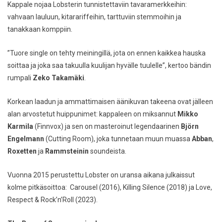
Kappale nojaa Lobsterin tunnistettaviin tavaramerkkeihin:
vahvaan lauluun, kitarariffeihin, tarttuviin stemmoihin ja
tanakkaan komppiin.
”Tuore single on tehty meiningillä, jota on ennen kaikkea hauska
soittaa ja joka saa takuulla kuulijan hyvälle tuulelle”, kertoo bändin
rumpali
Zeko Takamäki
.
Korkean laadun ja ammattimaisen äänikuvan takeena ovat jälleen
alan arvostetut huippunimet: kappaleen on miksannut
Mikko
Karmila
(Finnvox) ja sen on masteroinut legendaarinen
Björn
Engelmann
(Cutting Room), joka tunnetaan muun muassa
Abban
,
Roxetten
ja
Rammsteinin
soundeista.
Vuonna 2015 perustettu Lobster on uransa aikana julkaissut
kolme pitkäsoittoa:
Carousel
(2016),
Killing Silence
(2018) ja
Love,
Respect & Rock’n’Roll
(2023).