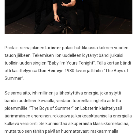
Porilais-seinäjokinen
Lobster
palasi huhtikuussa kolmen vuoden
tauon jälkeen. Tekemisen ilon uudelleen löytänyt bändi julkaisi
tuolloin uuden singlen ”Baby I’m Yours Tonight”. Tällä kertaa bändi
otti käsittelyynsä
Don Henleyn
1980-luvun jättihitin ”The Boys of
Summer”.
Se sama aito, inhimillinen ja lähestyttävä energia, joka sytytti
bändin uudelleen keväällä, viedään tuoreella singlellä astetta
pidemmälle. ”The Boys of Summer” on Lobsterin käsittelyssä
äärimmäisen energinen, rokkaava ja korkeaoktaanisella energialla
kulkeva versiointi. Se kunnioittaa alkuperäistä klassikkomelodiaa,
mutta tuo sen tähän päivään huomattavasti raskaammalla