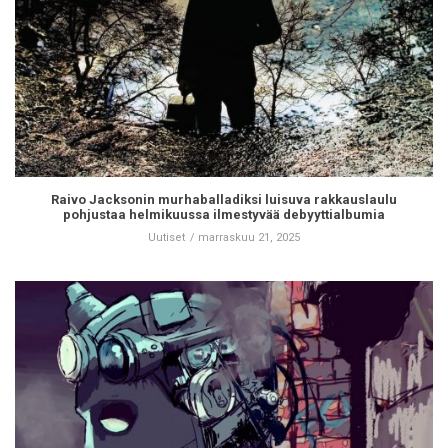
Raivo Jacksonin murhaballadiksi luisuva rakkauslaulu
pohjustaa helmikuussa ilmestyvää debyyttialbumia
Uutiset
marraskuu 21, 2025