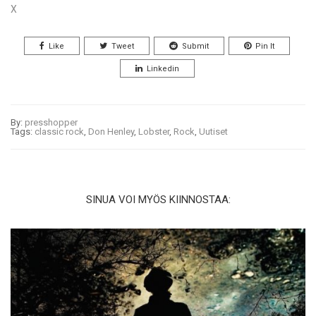
X
Like
Tweet
Submit
Pin It
Linkedin
By:
presshopper
Tags:
classic rock
,
Don Henley
,
Lobster
,
Rock
,
Uutiset
SINUA VOI MYÖS KIINNOSTAA: