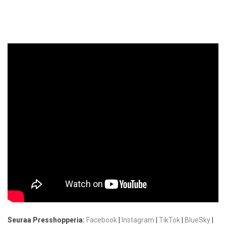
Seuraa Presshopperia:
Facebook
|
Instagram
|
TikTok
|
BlueSky
|