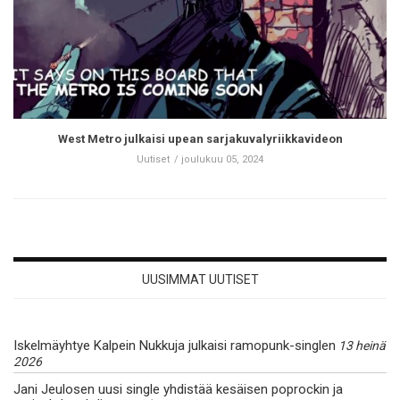
West Metro julkaisi upean sarjakuvalyriikkavideon
Uutiset
joulukuu 05, 2024
UUSIMMAT UUTISET
Iskelmäyhtye Kalpein Nukkuja julkaisi ramopunk-singlen
13 heinä
2026
Jani Jeulosen uusi single yhdistää kesäisen poprockin ja