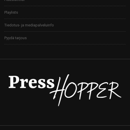
Playlists
Tiedotus- ja mediapalveluinfo
Pyydä tarjous