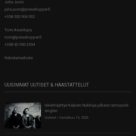
Juha Juoni
juha.juoni@presshopper.fi
+358 500 904 932
Tomi Asuintupa
tomi@presshopper.fi
+358 40 590 3594
Rekisteriseloste
UUSIMMAT UUTISET & HAASTATTELUT
Iskelmäyhtye Kalpein Nukkuja julkaisi ramopunk-
singlen
Uutiset
heinäkuu 13, 2026