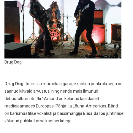
Drug Dog
Drug Dogi
toores ja mürarikas garage rocki ja punkroki segu on
saanud kiitvaid arvustusi ning nende mais ilmunud
debüütalbum
Sniffin’ Around
on kõlanud laialdaselt
raadiojaamades Euroopas, Põhja- ja Lõuna-Ameerikas. Bänd
on karismaatilise vokalisti ja bassimängija
Elisa Sarpo
juhtimisel
võlunud publikut oma kontsertidega.