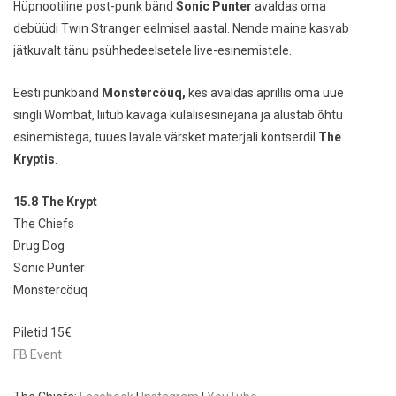
Hüpnootiline post-punk bänd
Sonic Punter
avaldas oma
debüüdi
Twin Stranger
eelmisel aastal. Nende maine kasvab
jätkuvalt tänu psühhedeelsetele live-esinemistele.
Eesti punkbänd
Monstercöuq,
kes avaldas aprillis oma uue
singli Wombat, liitub kavaga külalisesinejana ja alustab õhtu
esinemistega, tuues lavale värsket materjali kontserdil
The
Kryptis
.
15.8 The Krypt
The Chiefs
Drug Dog
Sonic Punter
Monstercöuq
Piletid 15€
FB Event