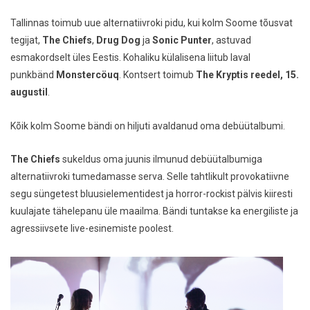
Tallinnas toimub uue alternatiivroki pidu, kui kolm Soome tõusvat
tegijat,
The Chiefs
,
Drug Dog
ja
Sonic Punter
, astuvad
esmakordselt üles Eestis. Kohaliku külalisena liitub laval
punkbänd
Monstercöuq
. Kontsert toimub
The Kryptis reedel, 15.
augustil
.
Kõik kolm Soome bändi on hiljuti avaldanud oma debüütalbumi.
The Chiefs
sukeldus oma juunis ilmunud debüütalbumiga
alternatiivroki tumedamasse serva. Selle tahtlikult provokatiivne
segu süngetest bluusielementidest ja horror-rockist pälvis kiiresti
kuulajate tähelepanu üle maailma. Bändi tuntakse ka energiliste ja
agressiivsete live-esinemiste poolest.