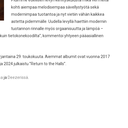
Pidimme edellisen levyn kehityskulusta mikä vei meitä
kohti aiempaa melodisempaa sävellystyötä sekä
modernimpaa tuotantoa ja nyt vietiin vähän kaikkea
astetta pidemmälle. Uudella levyllä haettiin modernin
tuotannon rinnalle myös orgaanisuutta ja lämpöä –
uin tietokonekoodilta”, kommentoi yhtyeen pääasiallinen
rjantaina 29. toukokuuta. Aiemmat albumit ovat vuonna 2017
 2024 julkaistu ”Return to the Halls”.
sa
ja
Deezerissä
.