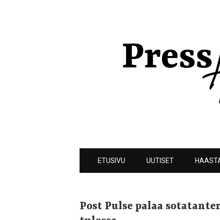
ETUSIVU
UUTISET
HAAST
Post Pulse palaa sotatanter