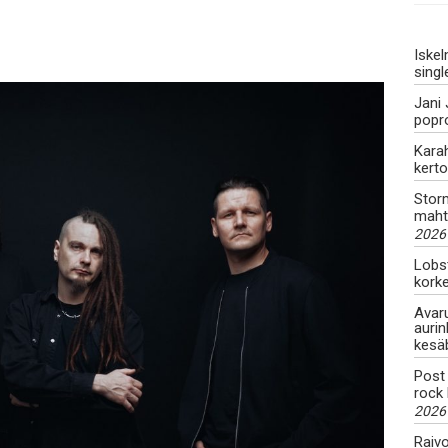
Iskel
singl
Jani 
popr
Karah
kert
Stor
maht
2026
Lobs
korke
Avar
auri
kesäb
Post
rock
2026
Raivo