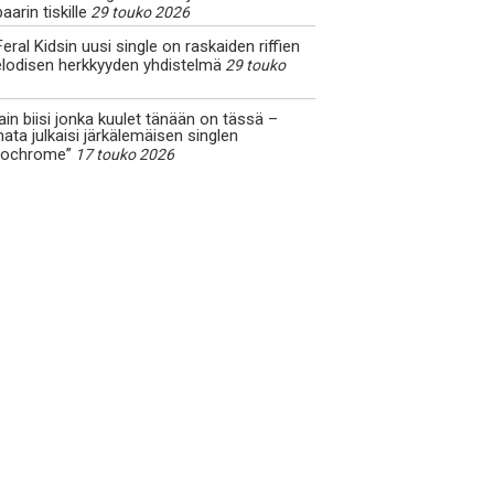
aarin tiskille
29 touko 2026
eral Kidsin uusi single on raskaiden riffien
elodisen herkkyyden yhdistelmä
29 touko
in biisi jonka kuulet tänään on tässä –
ta julkaisi järkälemäisen singlen
ochrome”
17 touko 2026