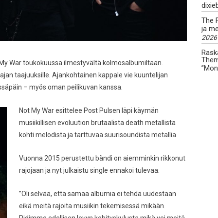
dixieb
The F
ja m
2026
Raska
Thema
 My War
toukokuussa ilmestyvältä kolmosalbumiltaan.
”Mon
n ajan taajuuksille. Ajankohtainen kappale vie kuuntelijan
issäpäin – myös oman peilikuvan kanssa.
Not My War esittelee Post Pulsen läpi käymän
musiikillisen evoluution brutaalista death metallista
kohti melodista ja tarttuvaa suurisoundista metallia.
Vuonna 2015 perustettu bändi on aiemminkin rikkonut
rajojaan ja nyt julkaistu single ennakoi tulevaa.
”Oli selvää, että samaa albumia ei tehdä uudestaan
eikä meitä rajoita musiikin tekemisessä mikään.