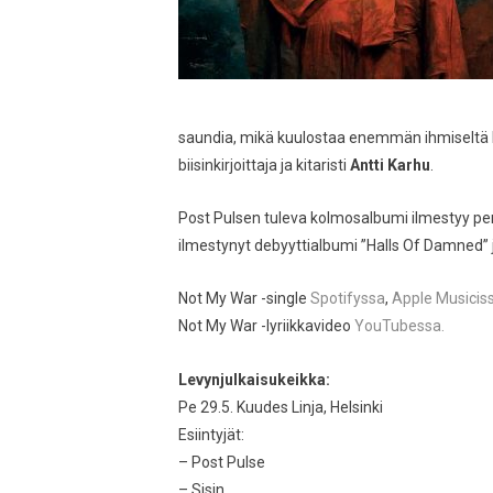
saundia, mikä kuulostaa enemmän ihmiseltä k
biisinkirjoittaja ja kitaristi
Antti Karhu
.
Post Pulsen tuleva kolmosalbumi ilmestyy pe
ilmestynyt debyyttialbumi ”Halls Of Damned” ja
Not My War -single
Spotifyssa
,
Apple Musicis
Not My War -lyriikkavideo
YouTubessa.
Levynjulkaisukeikka:
Pe 29.5. Kuudes Linja, Helsinki
Esiintyjät:
– Post Pulse
– Sisin