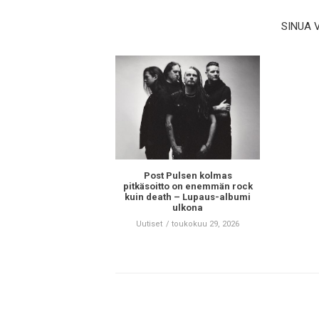
SINUA 
Post Pulsen kolmas
pitkäsoitto on enemmän rock
kuin death – Lupaus-albumi
ulkona
Uutiset
toukokuu 29, 2026