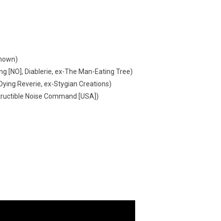
known)
ning [NO], Diablerie, ex-The Man-Eating Tree)
Dying Reverie, ex-Stygian Creations)
tructible Noise Command [USA])