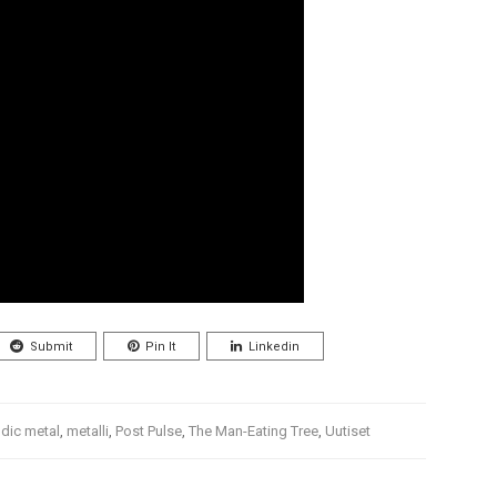
Submit
Pin It
Linkedin
dic metal
,
metalli
,
Post Pulse
,
The Man-Eating Tree
,
Uutiset