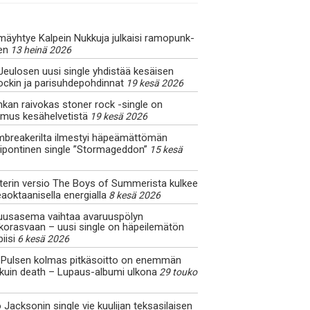
mäyhtye Kalpein Nukkuja julkaisi ramopunk-
en
13 heinä 2026
Jeulosen uusi single yhdistää kesäisen
ockin ja parisuhdepohdinnat
19 kesä 2026
kan raivokas stoner rock -single on
omus kesähelvetistä
19 kesä 2026
mbreakerilta ilmestyi häpeämättömän
ipontinen single ”Stormageddon”
15 kesä
terin versio The Boys of Summerista kulkee
aoktaanisella energialla
8 kesä 2026
uusasema vaihtaa avaruuspölyn
nkorasvaan – uusi single on häpeilemätön
iisi
6 kesä 2026
 Pulsen kolmas pitkäsoitto on enemmän
 kuin death – Lupaus-albumi ulkona
29 touko
 Jacksonin single vie kuulijan teksasilaisen