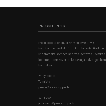
PRESSHOPPER
PressHopper on musiikin viestinviejä. Me
tiedotamme medialle ja muille alan vaikuttajille –
unohtamatta someen sopivaa jaettavaa. Toiminta
ketterää, kontaktiverkot kattavia ja palvelujen hinn
kohdallaan.
Yhteystiedot:
Toimisto
press@presshopper.fi
Juha Juoni
juha.juoni@presshopper.fi