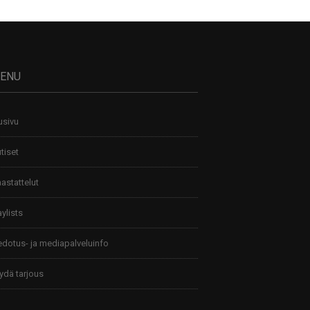
ENU
usivu
tiset
astattelut
aylists
edotus- ja mediapalveluinfo
ydä tarjous