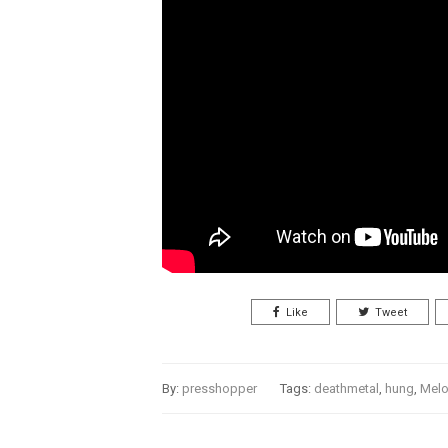
Like
Tweet
By:
presshopper
Tags:
deathmetal
,
hung
,
Melo