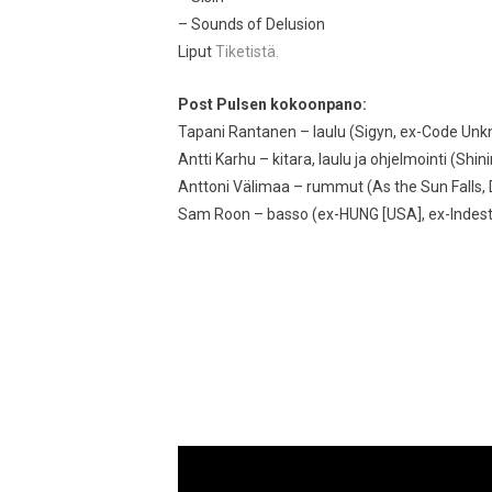
– Sounds of Delusion
Liput
Tiketistä.
Post Pulsen kokoonpano:
Tapani Rantanen – laulu (Sigyn, ex-Code Un
Antti Karhu – kitara, laulu ja ohjelmointi (Shi
Anttoni Välimaa – rummut (As the Sun Falls, 
Sam Roon – basso (ex-HUNG [USA], ex-Indes