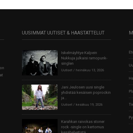
UUSIMMAT UUTISET & HAASTATTELUT
M
Et
Iskelmäyhtye Kalpein
Nukkuja julkaisi ramopunk-
singlen
Uu
 on
Uutiset
heinäkuu 13, 2026
at
Ha
Jani Jeulosen uusi single
Pl
yhdistää kesäisen poprockin
ja...
Ti
Uutiset
kesäkuu 19, 2026
Py
Karahkan raivokas stoner
rock -single on kertomus
kesähelvetistä