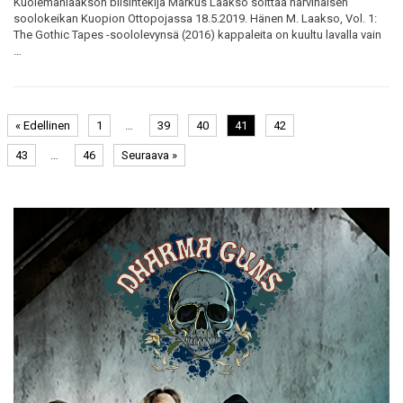
Kuolemanlaakson biisintekijä Markus Laakso soittaa harvinaisen
soolokeikan Kuopion Ottopojassa 18.5.2019. Hänen M. Laakso, Vol. 1:
The Gothic Tapes -soololevynsä (2016) kappaleita on kuultu lavalla vain
…
« Edellinen
1
…
39
40
41
42
43
…
46
Seuraava »