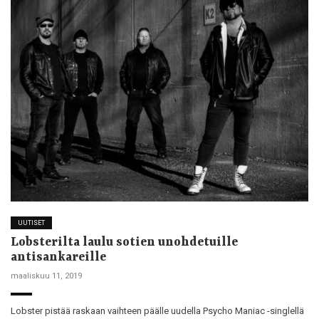
UUTISET
Lobsterilta laulu sotien unohdetuille
antisankareille
maaliskuu 11, 2019
Lobster pistää raskaan vaihteen päälle uudella Psycho Maniac -singlellä