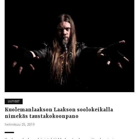
UUTISET
Kuolemanlaakson Laakson soolokeikalla
nimekäs taustakokoonpano
helmikuu 25, 2019