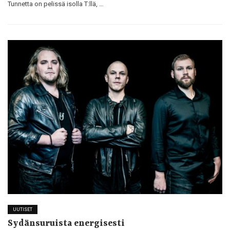
Tunnetta on pelissä isolla T:llä, …
UUTISET
Sydänsuruista energisesti