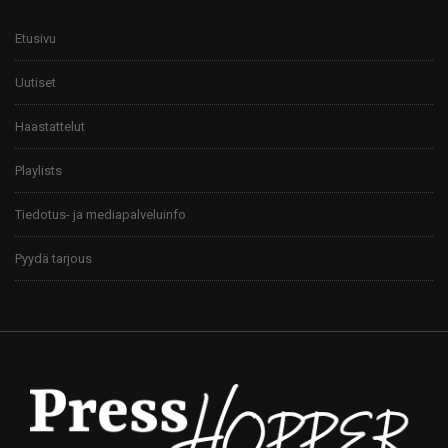
Etusivu
Uutiset
Haastattelut
Playlists
Tiedotus- ja mediapalveluinfo
Pyydä tarjous