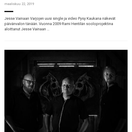
maaliskuu 22, 2019
Jesse Vainaan Varjojen uusi single ja video Pysy Kaukana näkevät
päivänvalon tänään. Vuonna 2009 Rami Hentilän sooloprojektina
aloittanut Jesse Vainaan …