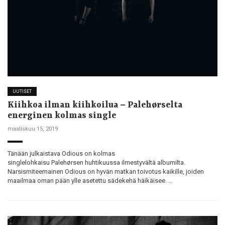
UUTISET
Kiihkoa ilman kiihkoilua – Palehørselta
energinen kolmas single
maaliskuu 15, 2019
Tänään julkaistava Odious on kolmas
singlelohkaisu Palehørsen huhtikuussa ilmestyvältä albumilta.
Narsismiteemainen Odious on hyvän matkan toivotus kaikille, joiden
maailmaa oman pään ylle asetettu sädekehä häikäisee. …