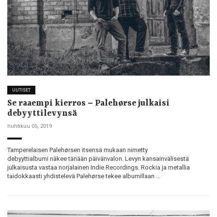
UUTISET
Se raaempi kierros – Palehørse julkaisi
debyyttilevynsä
huhtikuu 05, 2019
Tamperelaisen Palehørsen itsensä mukaan nimetty
debyyttialbumi näkee tänään päivänvalon. Levyn kansainvälisestä
julkaisusta vastaa norjalainen Indie Recordings. Rockia ja metallia
taidokkaasti yhdistelevä Palehørse tekee albumillaan …