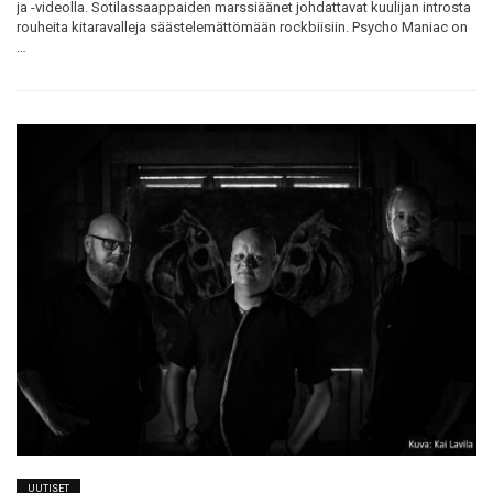
ja -videolla. Sotilassaappaiden marssiäänet johdattavat kuulijan introsta
rouheita kitaravalleja säästelemättömään rockbiisiin. Psycho Maniac on
…
UUTISET