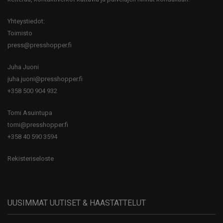
Yhteystiedot:
Toimisto
press@presshopper.fi
Juha Juoni
juha.juoni@presshopper.fi
+358 500 904 932
Tomi Asuintupa
tomi@presshopper.fi
+358 40 590 3594
Rekisteriseloste
UUSIMMAT UUTISET & HAASTATTELUT