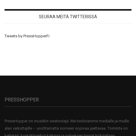
SEURAA MEITÄ TWITTERISSÄ
Tweets by PressHopperFi
PRESSHOPPER
PressHopper on musiikin viestinviejä. Me tiedotamme medialle ja muille
alan vaikuttajille – unohtamatta someen sopivaa jaettavaa. Toiminta on
ketterää, kontaktiverkot kattavia ja palvelujen hinnat kohdallaan.