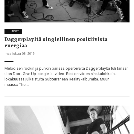
UUTISET
Daggerplayltä singlellinen positiivista
energiaa
maaliskuu 08, 2019
Melodisen rockin ja punkin parissa operoivalta Daggerplayltä tuli tänään
ulos Don’t Give Up -single ja -video. Biisi on viides sinkkulohkaisu
lokakuussa julkaistulta Subterranean Reality -albumilta. Muun
muassa The …